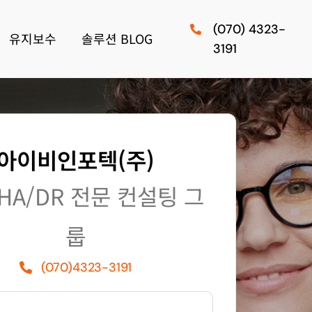
(070) 4323-
유지보수
솔루션 BLOG
3191
아이비인포텍(주)
HA/DR 전문 컨설팅 그
룹
(070)4323-3191