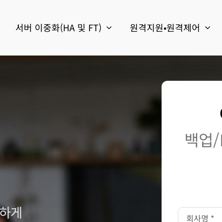
서버 이중화(HA 및 FT)
원격지원•원격제어
백업/
전하게